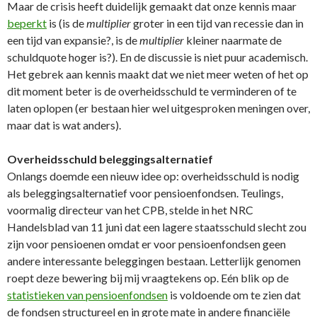
Maar de crisis heeft duidelijk gemaakt dat onze kennis maar
beperkt
is (is de
multiplier
groter in een tijd van recessie dan
in
een tijd van expansie?, is de
multiplier
kleiner naarmate de
schuldquote hoger is?). En de discussie is niet puur academisch.
Het gebrek aan kennis maakt dat we niet meer weten of het op
dit moment beter is de overheidsschuld te verminderen of te
laten oplopen (er bestaan hier wel uitgesproken meningen over,
maar dat is wat anders).
Overheidsschuld beleggingsalternatief
Onlangs doemde een nieuw idee op: overheidsschuld is nodig
als beleggingsalternatief voor pensioenfondsen. Teulings,
voormalig directeur van het CPB, stelde in het NRC
Handelsblad van 11 juni dat een lagere staatsschuld slecht zou
zijn voor pensioenen omdat er voor pensioenfondsen geen
andere interessante beleggingen bestaan. Letterlijk genomen
roept deze bewering bij mij vraagtekens op. Eén blik op de
statistieken van pensioenfondsen
is voldoende om te zien dat
de fondsen structureel en in grote mate in andere financiële