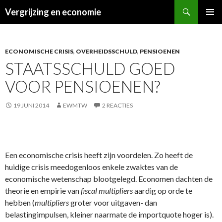
Zoeken
Vergrijzing en economie
NAAR DE INHOUD SPRINGEN
ECONOMISCHE CRISIS
,
OVERHEIDSSCHULD
,
PENSIOENEN
STAATSSCHULD GOED
VOOR PENSIOENEN?
19 JUNI 2014
EWMTW
2 REACTIES
Een economische crisis heeft zijn voordelen. Zo heeft de
huidige crisis meedogenloos enkele zwaktes van de
economische wetenschap blootgelegd. Economen dachten de
theorie en empirie van
fiscal multipliers
aardig op orde te
hebben (
multipliers
groter voor uitgaven- dan
belastingimpulsen, kleiner naarmate de importquote hoger is).